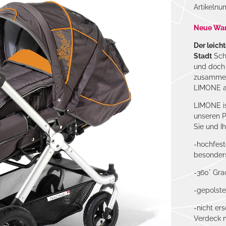
Artikeln
Neue Ware
Der leich
Stadt
Schm
und doch 
zusammen
LIMONE au
LIMONE is
unseren P
Sie und Ih
-hochfest
besonders
-360° Gr
-gepolste
-nicht er
Verdeck m