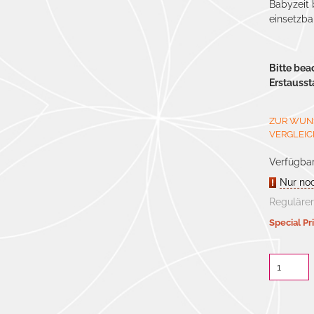
Babyzeit 
einsetzbar
Bitte bea
Erstausst
ZUR WUN
VERGLEIC
Verfügbar
Nur no
Regulärer
Special Pr