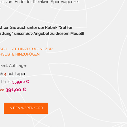
bis zum Ende der Kleinkind Sportwagenzeit
.
chten Sie auch unter der Rubrik "Set für
attung" unser Set-Angebot zu diesem Modell!
SCHLISTE HINZUFÜGEN
|
ZUR
HSLISTE HINZUFÜGEN
keit:
Auf Lager
ch
4
auf Lager
 Preis:
559,00 €
391,00 €
ice
IN DEN WARENKORB