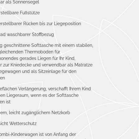
ar als Sonnensegel
stellbare Fußstütze
erstellbarer Rücken bis zur Liegeposition
rad waschbarer Stoffbezug
g geschnittene Softtasche mit
einem stabilen,
gleichenden Thermoboden für
onendes gerades Liegen für Ihr Kind
,
 zur Kniedecke und verwendbar als Matratze
iegewagen und als Sitzeinlage für den
en
egeflächen Verlängerung, verschafft Ihrem Kind
hen Liegeraum, wenn es der Softtasche
n ist
oßem, leicht zugänglichem Netzkorb
rsicht Wetterschutz
ombi-Kinderwagen ist von Anfang der