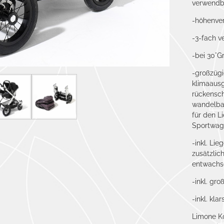
verwendb
-höhenver
-3-fach v
-bei 30°G
-großzügi
klimaaus
rückensch
wandelbar
für den L
Sportwag
-inkl. Li
zusätzlic
entwachse
-inkl. gr
-inkl. kla
Limone K